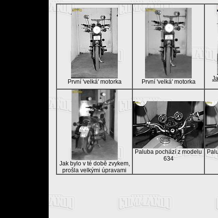
J
První 'velká' motorka
První 'velká' motorka
Paluba pochází z modelu
Pal
634
Jak bylo v té době zvykem,
prošla velkými úpravami