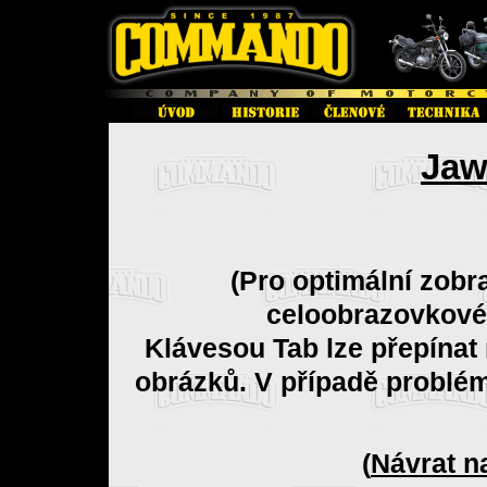
Jaw
(Pro optimální zobr
celoobrazovkové
Klávesou Tab lze přepínat
obrázků. V případě problé
(
Návrat n