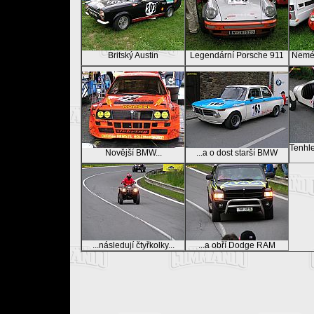
Britský Austin
Legendární Porsche 911
Nemén
Tenhle
Novější BMW...
...a o dost starší BMW
...následují čtyřkolky...
...a obří Dodge RAM