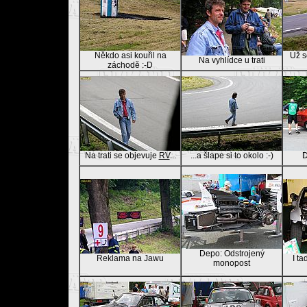
Někdo asi kouřil na
Už s
Na vyhlídce u trati
záchodě :-D
Na trati se objevuje
RV
...
...a šlape si to okolo :-)
D
Depo: Odstrojený
Reklama na Jawu
I ta
monopost