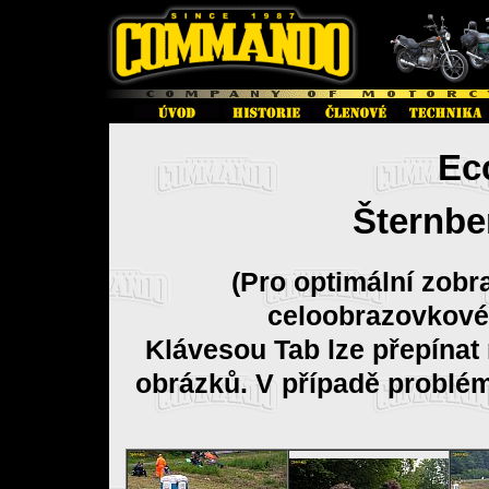
Ec
Šternber
(Pro optimální zobr
celoobrazovkové
Klávesou Tab lze přepínat
obrázků. V případě problé