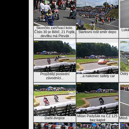
Skončilo zahřívací kolo.
Luká
Číslo 30 je Bělič, 21 Fojtík,
Startovní rošt směr depo
devítku má Plevák
Ostrý
Projíždějí poslední
...a nakonec safety car
závodníci...
Milan Padyšák na ČZ 125
Další dvojice
Miloš 
bez kapot