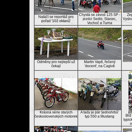
Chystá se závod 125 SP -
Ze
Natáčí se reportáž pro
jezdci Sedlo, Slanec,
Vyslo
pořad '102 oktanů'
Vochoč a Turna
Odměny pro nejlepší už
Martin Vajdl, řečený
čekají
'docent', na Cagivě
Krásná série starých
A tady je pár 'jednohrbů'
Blíž
československých motorek
typ 550 a Mustang
typic
n