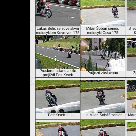
Lukáš Bělič se sovětským
Milan Šobáň senior,
S je
motocyklem Kovrovec 175
motocykl Ossa 175
K
Prostorem startu a cíle
Průjezd zástavbou
Z
projíždí Petr Krsek
Petr Krsek...
...a Milan Šobáň senior
Mare