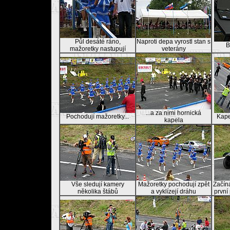
Půl desáté ráno,
Naproti depa vyrostl stan s
B
mažoretky nastupují
veterány
...a za nimi hornická
Pochodují mažoretky...
Kapel
kapela
Vše sledují kamery
Mažoretky pochodují zpět
Začíná
několika štábů
a vyklízejí dráhu
první 