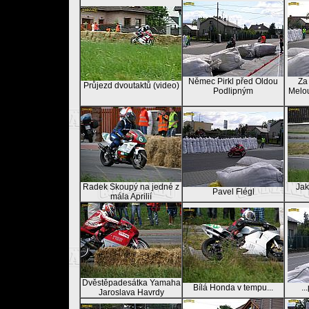
Němec Pirkl před Oldou
Za
Průjezd dvoutaktů (video)
Podlipným
Melo
Radek Skoupý na jedné z
Jak
Pavel Flégl
mála Aprilií
Dvěstěpadesátka Yamaha
Bílá Honda v tempu...
..
Jaroslava Havrdy