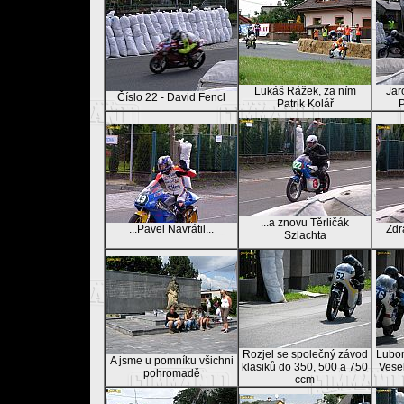
Lukáš Rážek, za ním
Jar
Číslo 22 - David Fencl
Patrik Kolář
...a znovu Těrličák
...Pavel Navrátil...
Zdr
Szlachta
Rozjel se společný závod
Lubom
A jsme u pomníku všichni
klasiků do 350, 500 a 750
Vese
pohromadě
ccm