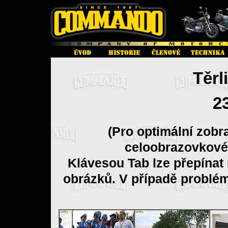
Těrl
2
(Pro optimální zobr
celoobrazovkové
Klávesou Tab lze přepínat
obrázků. V případě problé