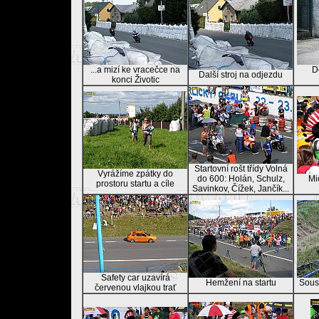
...a mizí ke vracečce na
D
Další stroj na odjezdu
konci Životic
Startovní rošt třídy Volná
Vyrážíme zpátky do
do 600: Holán, Schulz,
Mi
prostoru startu a cíle
Savinkov, Čížek, Jančík...
Safety car uzavírá
Hemžení na startu
Soust
červenou vlajkou trať