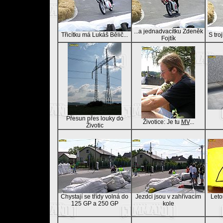
...a jednadvacítku Zdeněk
Třicítku má Lukáš Bělič...
S tro
Fojtík
Přesun přes louky do
Životice: Je tu
MV
...
Životic
Chystají se třídy volná do
Jezdci jsou v zahřívacím
Leto
125 GP a 250 GP
kole